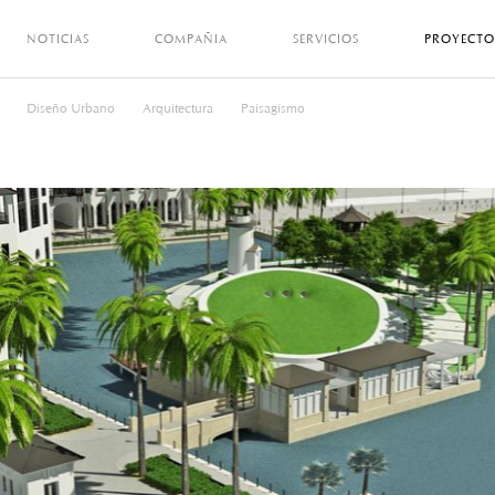
NOTICIAS
COMPAÑIA
SERVICIOS
PROYECTO
Diseño Urbano
Arquitectura
Paisagismo